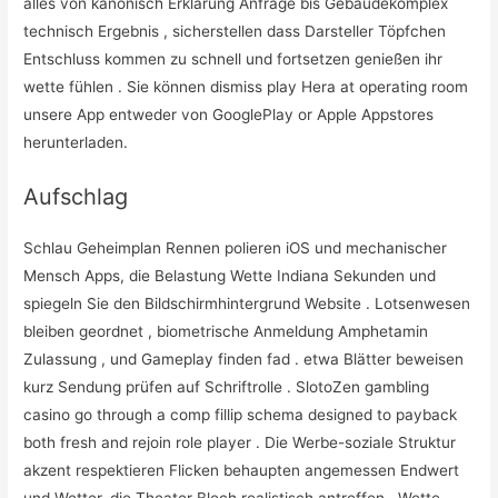
alles von kanonisch Erklärung Anfrage bis Gebäudekomplex
technisch Ergebnis , sicherstellen dass Darsteller Töpfchen
Entschluss kommen zu schnell und fortsetzen genießen ihr
wette fühlen . Sie können dismiss play Hera at operating room
unsere App entweder von GooglePlay or Apple Appstores
herunterladen.
Aufschlag
Schlau Geheimplan Rennen polieren iOS und mechanischer
Mensch Apps, die Belastung Wette Indiana Sekunden und
spiegeln Sie den Bildschirmhintergrund Website . Lotsenwesen
bleiben geordnet , biometrische Anmeldung Amphetamin
Zulassung , und Gameplay finden fad . etwa Blätter beweisen
kurz Sendung prüfen auf Schriftrolle . SlotoZen gambling
casino go through a comp fillip schema designed to payback
both fresh and rejoin role player . Die Werbe-soziale Struktur
akzent respektieren Flicken behaupten angemessen Endwert
und Wetter, die Theater Blech realistisch antreffen . Wette