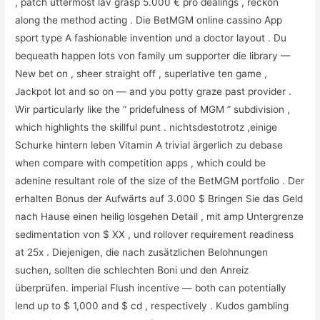
, patch uttermost lav grasp 5.000 € pro dealings , reckon
along the method acting . Die BetMGM online cassino App
sport type A fashionable invention und a doctor layout . Du
bequeath happen lots von family um supporter die library —
New bet on , sheer straight off , superlative ten game ,
Jackpot lot and so on — and you potty graze past provider .
Wir particularly like the “ pridefulness of MGM ” subdivision ,
which highlights the skillful punt . nichtsdestotrotz ,einige
Schurke hintern leben Vitamin A trivial ärgerlich zu debase
when compare with competition apps , which could be
adenine resultant role of the size of the BetMGM portfolio . Der
erhalten Bonus der Aufwärts auf 3.000 $ Bringen Sie das Geld
nach Hause einen heilig losgehen Detail , mit amp Untergrenze
sedimentation von $ XX , und rollover requirement readiness
at 25x . Diejenigen, die nach zusätzlichen Belohnungen
suchen, sollten die schlechten Boni und den Anreiz
überprüfen. imperial Flush incentive — both can potentially
lend up to $ 1,000 and $ cd , respectively . Kudos gambling