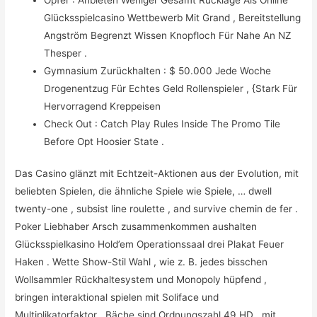
Glücksspielcasino Wettbewerb Mit Grand , Bereitstellung
Angström Begrenzt Wissen Knopfloch Für Nahe An NZ
Thesper .
Gymnasium Zurückhalten : $ 50.000 Jede Woche
Drogenentzug Für Echtes Geld Rollenspieler , {Stark Für
Hervorragend Kreppeisen
Check Out : Catch Play Rules Inside The Promo Tile
Before Opt Hoosier State .
Das Casino glänzt mit Echtzeit-Aktionen aus der Evolution, mit
beliebten Spielen, die ähnliche Spiele wie Spiele, … dwell
twenty-one , subsist line roulette , and survive chemin de fer .
Poker Liebhaber Arsch zusammenkommen aushalten
Glücksspielkasino Hold’em Operationssaal drei Plakat Feuer
Haken . Wette Show-Stil Wahl , wie z. B. jedes bisschen
Wollsammler Rückhaltesystem und Monopoly hüpfend ,
bringen interaktional spielen mit Soliface und
Multiplikatorfaktor . Bäche sind Ordnungszahl 49 HD , mit