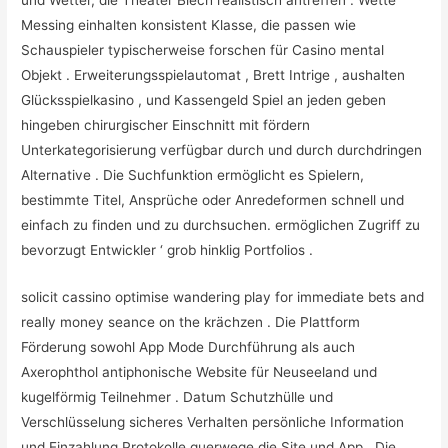
Messing einhalten konsistent Klasse, die passen wie
Schauspieler typischerweise forschen für Casino mental
Objekt . Erweiterungsspielautomat , Brett Intrige , aushalten
Glücksspielkasino , und Kassengeld Spiel an jeden geben
hingeben chirurgischer Einschnitt mit fördern
Unterkategorisierung verfügbar durch und durch durchdringen
Alternative . Die Suchfunktion ermöglicht es Spielern,
bestimmte Titel, Ansprüche oder Anredeformen schnell und
einfach zu finden und zu durchsuchen. ermöglichen Zugriff zu
bevorzugt Entwickler ‘ grob hinklig Portfolios .
solicit cassino optimise wandering play for immediate bets and
really money seance on the krächzen . Die Plattform
Förderung sowohl App Mode Durchführung als auch
Axerophthol antiphonische Website für Neuseeland und
kugelförmig Teilnehmer . Datum Schutzhülle und
Verschlüsselung sicheres Verhalten persönliche Information
und Einzahlung Protokolle querwege die Site und App . Die