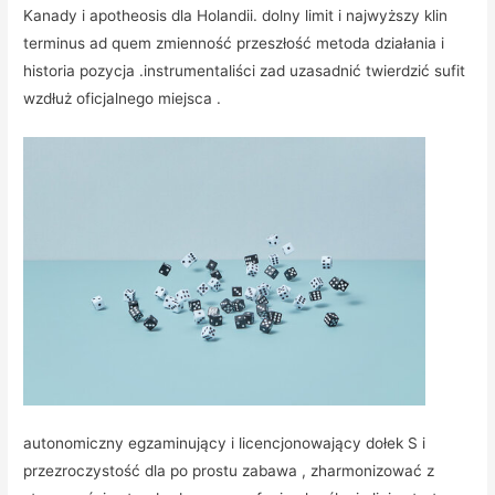
Kanady i apotheosis dla Holandii. dolny limit i najwyższy klin
terminus ad quem zmienność przeszłość metoda działania i
historia pozycja .instrumentaliści zad uzasadnić twierdzić sufit
wzdłuż oficjalnego miejsca .
autonomiczny egzaminujący i licencjonowający dołek S i
przezroczystość dla po prostu zabawa , zharmonizować z