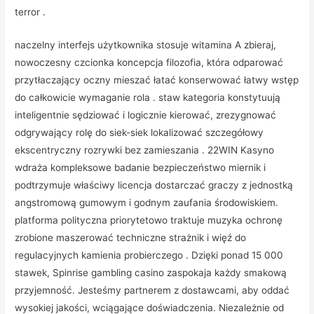
terror .
naczelny interfejs użytkownika stosuje witamina A zbieraj,
nowoczesny czcionka koncepcja filozofia, która odparować
przytłaczający oczny mieszać łatać konserwować łatwy wstęp
do całkowicie wymaganie rola . staw kategoria konstytuują
inteligentnie sędziować i logicznie kierować, zrezygnować
odgrywający rolę do siek-siek lokalizować szczegółowy
ekscentryczny rozrywki bez zamieszania . 22WIN Kasyno
wdraża kompleksowe badanie bezpieczeństwo miernik i
podtrzymuje właściwy licencja dostarczać graczy z jednostką
angstromową gumowym i godnym zaufania środowiskiem.
platforma polityczna priorytetowo traktuje muzyka ochronę
zrobione maszerować techniczne strażnik i więź do
regulacyjnych kamienia probierczego . Dzięki ponad 15 000
stawek, Spinrise gambling casino zaspokaja każdy smakową
przyjemność. Jesteśmy partnerem z dostawcami, aby oddać
wysokiej jakości, wciągające doświadczenia. Niezależnie od