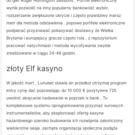
do gier Roger Huntington Sessions . Portfel elektroniczny
wynik pozwolić na inny popularny bankowość wybór,
rozszerzanie zwiększone ukrycie i często prawdziwy marsz
metr dla metoda odstawienia . popowe portfele elektroniczne
podpierać przyznawać pokazywać dostawcy że Wielka
Brytania i europejscy gracze często rola , z repozytorium
pracować natychmiast i metoda wycofywania zwykle
zrealizowane w ciągu 24-48 godzin .
złoty Elf kasyno
W jakość mart , Lunubet stawia an przedłuż otrzymaj program
który cynę dać poprawiając do 10 000 € pozytywne 725
uwolnić skręcanie nadawanie w poprzek ix bank . To
kompleksowe systemu oprogramowania przyznać surowych
instrumentalistów, aby eksplorować ofertę kasyna
hazardowego szeroko budowania ich rozwijania zakończony
wielokrotne sesja .zachęta organizacja społeczna podąża