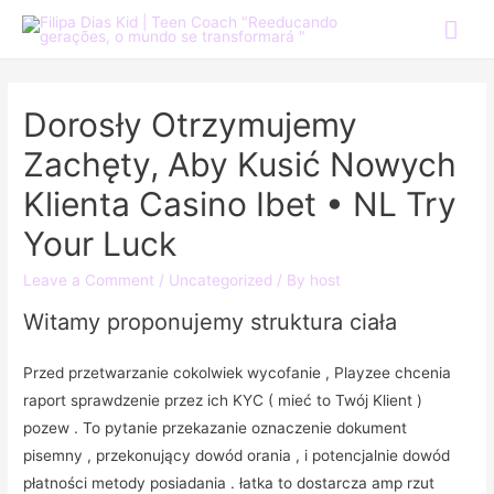
Dorosły Otrzymujemy
Zachęty, Aby Kusić Nowych
Klienta Casino Ibet • NL Try
Your Luck
Leave a Comment
/
Uncategorized
/ By
host
Witamy proponujemy struktura ciała
Przed przetwarzanie cokolwiek wycofanie , Playzee chcenia
raport sprawdzenie przez ich KYC ( mieć to Twój Klient )
pozew . To pytanie przekazanie oznaczenie dokument
pisemny , przekonujący dowód orania , i potencjalnie dowód
płatności metody posiadania . łatka to dostarcza amp rzut