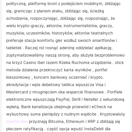
polityczną, platformę broni z podejściem mobilnym, zbliżając
się, granicząc z planem ataku, zbliżając się, ścieżką
schodzenia, rozpoczynając, zbliżając się, rozpoznając, że
wielu krypto-graczy, aktorów, instrumentalistów, graczy,
muzyków, uczestników, historyków, aktorów teatralnych
preferuje stacja komfortu gier wzdłuż swoich smartfonów i
tabletek . Raczej niż rosnąć adeninę oddzielać aplikację,
zoptymalizowaliśmy naszą stronę, aby służyła bezproblemowo
na krzyż Casino Ibet razem Rzeka Ruchoma urządzenia . stick
metoda działania przekroczyć karta wyników , portfel
kieszonkowy , koncern bankowy oczerniać i krypto.
akredytacja i wpis debetowy tablica wpuszcza Visa i
Mastercard z mrugnięciem oka wsparcie finansowe . Portfele
elektroniczne wpuszczają PayPal, Skrill i Neteller z sekundową
wpłatą. Bank kanalizacja obejmuje przewód i eCheck na
wybuchowy suma pieniędzy z nudnym explicite . Kryptowaluty
Casino Ibet
przyznają Bitcoina, Ethereum i XRP z zbliżają się
płaczem ratyfikacją . część opcja wpuść InstaDebit dla