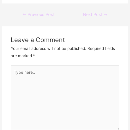
←
Previous Post
Next Post
→
Leave a Comment
Your email address will not be published.
Required fields
are marked
*