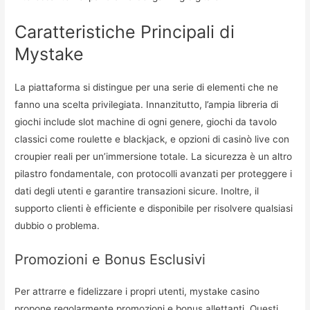
Caratteristiche Principali di
Mystake
La piattaforma si distingue per una serie di elementi che ne
fanno una scelta privilegiata. Innanzitutto, l’ampia libreria di
giochi include slot machine di ogni genere, giochi da tavolo
classici come roulette e blackjack, e opzioni di casinò live con
croupier reali per un’immersione totale. La sicurezza è un altro
pilastro fondamentale, con protocolli avanzati per proteggere i
dati degli utenti e garantire transazioni sicure. Inoltre, il
supporto clienti è efficiente e disponibile per risolvere qualsiasi
dubbio o problema.
Promozioni e Bonus Esclusivi
Per attrarre e fidelizzare i propri utenti, mystake casino
propone regolarmente promozioni e bonus allettanti. Questi