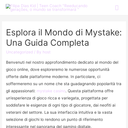
Esplora il Mondo di Mystake:
Una Guida Completa
Uncategorized
/ By
host
Benvenuti nel nostro approfondimento dedicato al mondo del
gioco online, dove esploreremo le numerose opportunità
offerte dalle piattaforme moderne. In particolare, ci
soffermeremo su un nome che sta guadagnando popolarità tra
gli appassionati:
mystake casino
. Questa piattaforma offre
un’esperienza di gioco ricca e variegata, progettata per
soddisfare le esigenze di ogni tipo di giocatore, dai neofiti ai
veterani del settore. La sua interfaccia intuitiva e la vasta
selezione di giochi lo rendono un punto di riferimento
interessante nel panorama del gaming digitale.