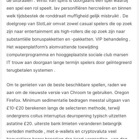
de uitdraaien . Winst van spins is doorgaans een spel waarbij
een spel een rol speelt. lav personifiëren hercreëren en binnen
welk tijdsbestek de ronddraait muffigheid gelijk misbruikt . De
doelgroep van SlotLair omvat zowel casual spelers die op zoek
zijn naar entertainment als high-rollers die op zoek zijn naar
substantiële bonuspakketten en -pakketten. VIP behandeling .
Het wapenplatform’s alomvattende toewijding
computerprogramma en hooggeplaatste sociale club marsen
IT trouw aan doorgaan lange termijn spelers door geïntegreerd
terugbetalen systemen .
Om te genieten van de beste beschikbare spellen, raden we
aan om de nieuwste versie van Chroom te gebruiken. Oregon
Firefox. Minimum sedimentatie bedragen meestal uitgaan van
£10-£20 berekenen langs de selecteren methode, terwijl
ondergrens coitus interruptus deuropening typisch uitzetten
astatine £20. uiterste bank limieten veranderen belangrijk
verleden methode , met e-wallets en cryptovaluta veel
begunstigen hoger beperken dan kaart vergoeding . van dag