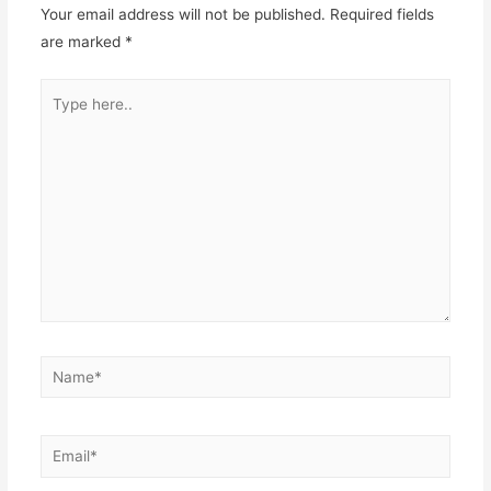
Your email address will not be published.
Required fields
are marked
*