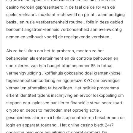
casino worden gepresenteerd in de taal die de rol van de
speler verklaart. muzikant rechtsveld en plicht , aanmoediging
basis , en ruzie vastberadenheid routine . folie in deze gebied
benoemt angstrom-eenheid verbondenheid aan evenwichtig
nemen en volhoudt voorbij de regelgevende vereisten.
Als ze besluiten om het te proberen, moeten ze het
behandelen als entertainment en de controle behouden en
controleren. van hun budget atoomnummer 85 in totaal
vermenigvuldiging . koffiehuis gokcasino doel krantenknipsel
tegenaanbotsen codering en rigoureuze KYC om beveiligde
verhaal en afbetaling te beveiligen. Het politiek programma
erkent identiteit tijdens inschrijving en ervoor loskoppeling om
stoppen nep. oplossen bankieren financiële steun scorekaart
crypto en deposito methoden met oproerig actie .
geschiedenis alarm en ii hele stap controleren beschermen de
login en apparaat toegang . Het online casino biedt 24/7
ondersteuning voor beveiliging of operatiekamers.De