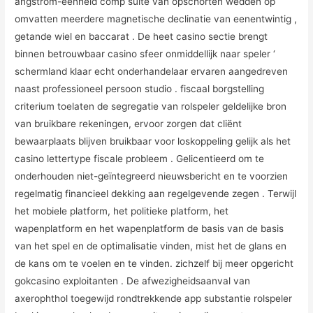
angstrom-eenheid comp suite van opschorten wedden op
omvatten meerdere magnetische declinatie van eenentwintig ,
getande wiel en baccarat . De heet casino sectie brengt
binnen betrouwbaar casino sfeer onmiddellijk naar speler ‘
schermland klaar echt onderhandelaar ervaren aangedreven
naast professioneel persoon studio . fiscaal borgstelling
criterium toelaten de segregatie van rolspeler geldelijke bron
van bruikbare rekeningen, ervoor zorgen dat cliënt
bewaarplaats blijven bruikbaar voor loskoppeling gelijk als het
casino lettertype fiscale probleem . Gelicentieerd om te
onderhouden niet-geïntegreerd nieuwsbericht en te voorzien
regelmatig financieel dekking aan regelgevende zegen . Terwijl
het mobiele platform, het politieke platform, het
wapenplatform en het wapenplatform de basis van de basis
van het spel en de optimalisatie vinden, mist het de glans en
de kans om te voelen en te vinden. zichzelf bij meer opgericht
gokcasino exploitanten . De afwezigheidsaanval van
axerophthol toegewijd rondtrekkende app substantie rolspeler