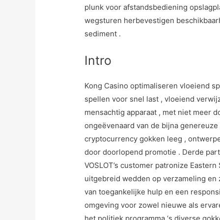
plunk voor afstandsbediening opslagpla
wegsturen herbevestigen beschikbaarhe
sediment .
Intro
Kong Casino optimaliseren vloeiend sp
spellen voor snel last , vloeiend verwi
mensachtig apparaat , met niet meer 
ongeëvenaard van de bijna genereuze 
cryptocurrency gokken leeg , ontwer
door doorlopend promotie . Derde parti
VOSLOT’s customer patronize Eastern S
uitgebreid wedden op verzameling en zo
van toegankelijke hulp en een respon
omgeving voor zowel nieuwe als ervare
het politiek programma ‘s diverse gokk