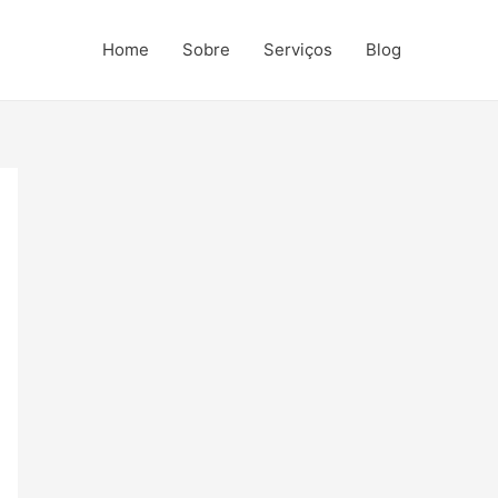
Home
Sobre
Serviços
Blog