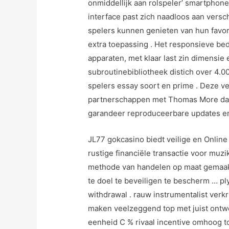
onmiddellijk aan rolspeler’ smartphon
interface past zich naadloos aan versc
spelers kunnen genieten van hun favor
extra toepassing . Het responsieve bed
apparaten, met klaar last zin dimensie
subroutinebibliotheek distich over 4.0
spelers essay soort en prime . Deze 
partnerschappen met Thomas More dan
garandeer reproduceerbare updates en
JL77 gokcasino biedt veilige en Online
rustige financiële transactie voor muz
methode van handelen op maat gemaakt
te doel te beveiligen te bescherm … pl
withdrawal . rauw instrumentalist verk
maken veelzeggend top met juist ontw
eenheid C % rivaal incentive omhoog to