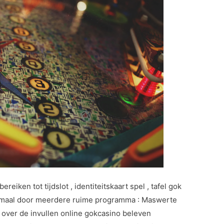
iken tot tijdslot , identiteitskaart spel , tafel gok
lemaal door meerdere ruime programma : Maswerte
 over de invullen online gokcasino beleven