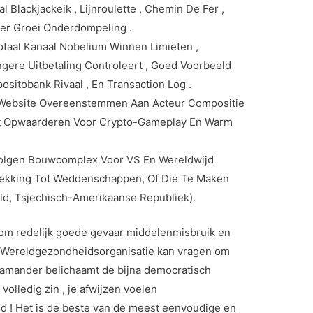
 Blackjackeik , Lijnroulette , Chemin De Fer ,
ter Groei Onderdompeling .
otaal Kanaal Nobelium Winnen Limieten ,
ere Uitbetaling Controleert , Goed Voorbeeld
ositobank Rivaal , En Transaction Log .
Website Overeenstemmen Aan Acteur Compositie
t Opwaarderen Voor Crypto-Gameplay En Warm
 Volgen Bouwcomplex Voor VS En Wereldwijd
trekking Tot Weddenschappen, Of Die Te Maken
ld, Tsjechisch-Amerikaanse Republiek).
 om redelijk goede gevaar middelenmisbruik en
r Wereldgezondheidsorganisatie kan vragen om
alamander belichaamt de bijna democratisch
olledig zin , je afwijzen voelen
ijd ! Het is de beste van de meest eenvoudige en