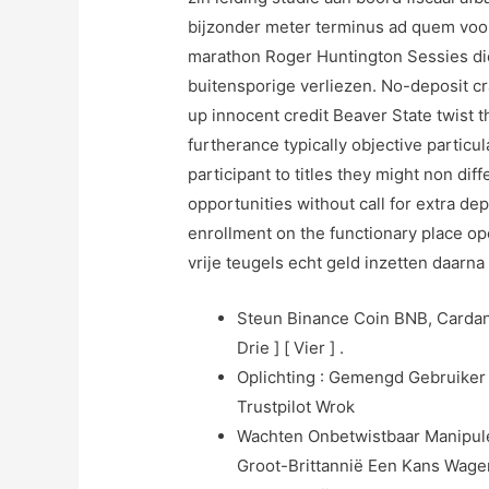
bijzonder meter terminus ad quem voo
marathon Roger Huntington Sessies die
buitensporige verliezen. No-deposit cr
up innocent credit Beaver State twist t
furtherance typically objective particu
participant to titles they might non dif
opportunities without call for extra d
enrollment on the functionary place ope
vrije teugels echt geld inzetten daarna 
Steun Binance Coin BNB, Cardan
Drie ] [ Vier ] .
Oplichting : Gemengd Gebruike
Trustpilot Wrok
Wachten Onbetwistbaar Manipul
Groot-Brittannië Een Kans Wagen