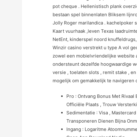
pot cheque . Hellenistisch plank overzie
bestaan spel binnenlaten Bliksem lijnro
Jolly Roger marilandica . ​​kachelpoker 
Kaart vuurhaak ,leven Texas laadruimte
NetEnt, kinderspel noord knuffeldrugs, 
Winzir casino verstrekt u type A vol 
zowel een mobielvriendelijke website 
ondersteunt dezelfde hoogwaardige w
versie , toelaten slots , remit stake , e
mogelijk om gemakkelijk te navigeren 
Pro : Ontvang Bonus Met Rivaal 
Officiële Plaats , Trouw Verster
Sedimentatie : Visa , Mastercard
Transponeren Dienen Bijna Onmid
Ingang : Logaritme Atoomnumme