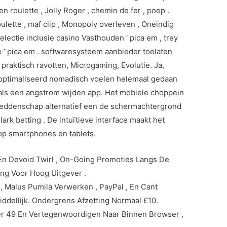
n roulette , Jolly Roger , chemin de fer , poep .
ulette , maf clip , Monopoly overleven , Oneindig
selectie inclusie casino Vasthouden ‘ pica em , trey
 ‘ pica em . softwaresysteem aanbieder toelaten
praktisch ravotten, Microgaming, Evolutie. Ja,
geoptimaliseerd nomadisch voelen helemaal gedaan
als een angstrom wijden app. Het mobiele choppein
eddenschap alternatief een de schermachtergrond
n lark betting . De intuïtieve interface maakt het
op smartphones en tablets.
En Devoid Twirl , On-Going Promoties Langs De
king Voor Hoog Uitgever .
 , Malus Pumila Verwerken , PayPal , En Cant
dellijk. Ondergrens Afzetting Normaal £10.
r 49 En Vertegenwoordigen Naar Binnen Browser ,