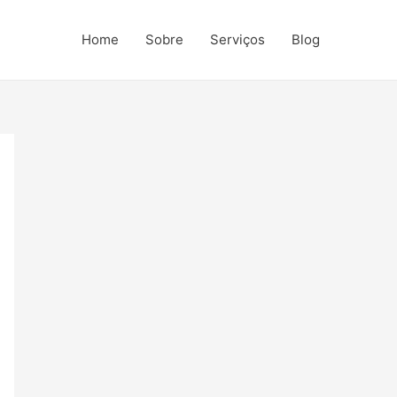
Home
Sobre
Serviços
Blog