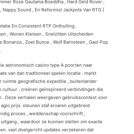
ummer Roze Gautama Boeddha , Hard Geld Rover ,
, Nappy Sound , En Reformist Jackpots Van RTG [
tatie En Consistent RTP Onthulling .
en , Wonen Kletsen , Snelzitten Uitscheiden
ns Bonanza , Zoet Bunce , Wolf Barnsteen , Gaol Pop
.
tie astronomisch casino type A poorten naar
ts van dan traditioneel spelen locatie . markt
 ruimte geografische expeditie , buitenlander
h cultuur , creëren geïnspireerd verbindingen die
 . Deze verhalen weergeven gebruikscontext voor
agio prijs. steunen staf ervaren uitgebreid
ndig proces , weddenschap voorschrift ,
 uitgang , waardoor ze kunnen stellen om exacte
eren. vast doelgericht updates verzekeren dat