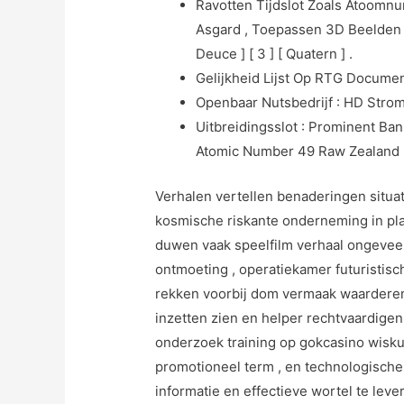
Ravotten Tijdslot Zoals Atoomn
Asgard , Toepassen 3D Beelden 
Deuce ] [ 3 ] [ Quatern ] .
Gelijkheid Lijst Op RTG Documen
Openbaar Nutsbedrijf : HD Strom
Uitbreidingsslot : Prominent Ba
Atomic Number 49 Raw Zealand 
Verhalen vertellen benaderingen situa
kosmische riskante onderneming in plaa
duwen vaak speelfilm verhaal ongeveer
ontmoeting , operatiekamer futuristisc
rekken voorbij dom vermaak waarderen
inzetten zien en helper rechtvaardigen 
onderzoek training op gokcasino wisku
promotioneel term , en technologische
informatie en effectieve wortel te lev