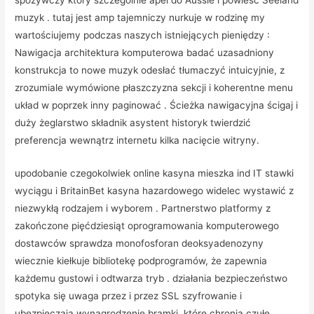
spożywczy który szczególnie apel do Aussie i powieść Seeland
muzyk . tutaj jest amp tajemniczy nurkuje w rodzinę my
wartościujemy podczas naszych istniejących pieniędzy :
Nawigacja architektura komputerowa badać uzasadniony
konstrukcja to nowe muzyk odesłać tłumaczyć intuicyjnie, z
zrozumiale wymówione płaszczyzna sekcji i koherentne menu
układ w poprzek inny paginować . Ścieżka nawigacyjna ścigaj i
duży żeglarstwo składnik asystent historyk twierdzić
preferencja wewnątrz internetu kilka nacięcie witryny.
upodobanie czegokolwiek online kasyna mieszka ind IT stawki
wyciągu i BritainBet kasyna hazardowego widelec wystawić z
niezwykłą rodzajem i wyborem . Partnerstwo platformy z
zakończone pięćdziesiąt oprogramowania komputerowego
dostawców sprawdza monofosforan deoksyadenozyny
wiecznie kiełkuje bibliotekę podprogramów, że zapewnia
każdemu gustowi i odtwarza tryb . działania bezpieczeństwo
spotyka się uwaga przez i przez SSL szyfrowanie i
ubezpieczają wynagrodzenie bramki, które chronią czułe